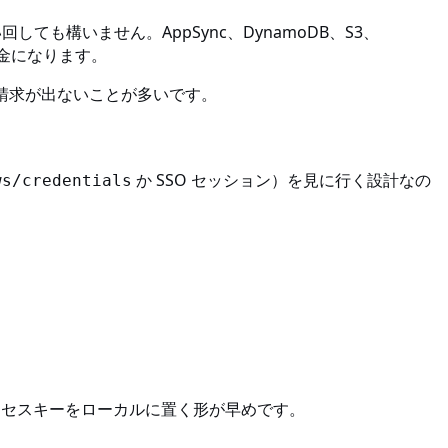
い回しても構いません。AppSync、DynamoDB、S3、
量課金になります。
請求が出ないことが多いです。
か SSO セッション）を見に行く設計なの
ws/credentials
って、アクセスキーをローカルに置く形が早めです。