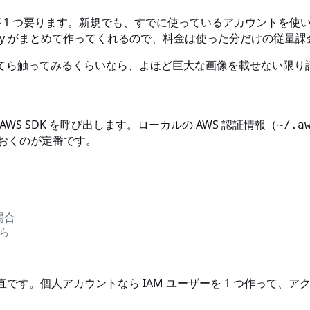
アカウントが 1 つ要ります。新規でも、すでに使っているアカウントを使
に Amplify がまとめて作ってくれるので、料金は使った分だけの従
がてら触ってみるくらいなら、よほど巨大な画像を載せない限り
WS SDK を呼び出します。ローカルの AWS 認証情報（
~/.a
ておくのが定番です。
場合
ら
er 経由が素直です。個人アカウントなら IAM ユーザーを 1 つ作