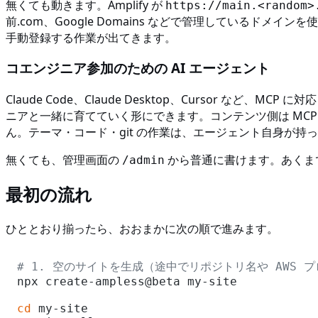
無くても動きます。Amplify が
https://main.<random>
前.com、Google Domains などで管理しているドメイ
手動登録する作業が出てきます。
コエンジニア参加のための AI エージェント
Claude Code、Claude Desktop、Cursor 
ニアと一緒に育てていく形にできます。コンテンツ側は MCP 
ん。テーマ・コード・git の作業は、エージェント自身が持ってい
無くても、管理画面の
から普通に書けます。あくま
/admin
最初の流れ
ひととおり揃ったら、おおまかに次の順で進みます。
# 1. 空のサイトを生成（途中でリポジトリ名や AWS 
npx create-ampless@beta my-site

cd
 my-site
