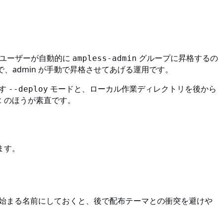
ユーザーが自動的に
グループに昇格するの
ampless-admin
、admin が手動で昇格させてあげる運用です。
通す
モードと、ローカル作業ディレクトリを後から
--deploy
のほうが素直です。
t
ます。
始まる名前にしておくと、後で配布テーマとの衝突を避けや